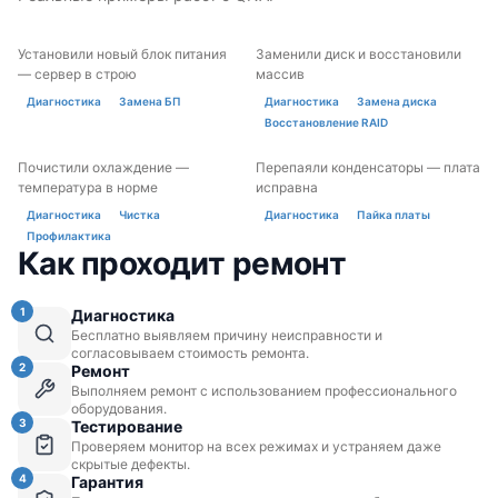
Установили новый блок питания
Заменили диск и восстановили
ДО
ПОСЛЕ
ДО
ПОСЛЕ
— сервер в строю
массив
Диагностика
Замена БП
Диагностика
Замена диска
Восстановление RAID
Почистили охлаждение —
Перепаяли конденсаторы — плата
ДО
ПОСЛЕ
ДО
ПОСЛЕ
температура в норме
исправна
Диагностика
Чистка
Диагностика
Пайка платы
Профилактика
Как проходит ремонт
1
Диагностика
Бесплатно выявляем причину неисправности и
согласовываем стоимость ремонта.
2
Ремонт
Выполняем ремонт с использованием профессионального
оборудования.
3
Тестирование
Проверяем монитор на всех режимах и устраняем даже
скрытые дефекты.
4
Гарантия